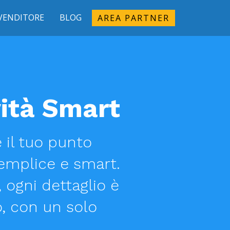
IVENDITORE
BLOG
AREA PARTNER
ità Smart
e il tuo punto
emplice e smart.
ogni dettaglio è
o, con un solo