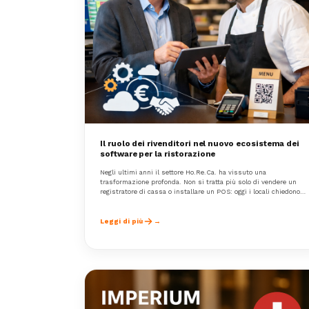
Il ruolo dei rivenditori nel nuovo ecosistema dei
software per la ristorazione
Negli ultimi anni il settore Ho.Re.Ca. ha vissuto una
trasformazione profonda. Non si tratta più solo di vendere un
registratore di cassa o installare un POS: oggi i locali chiedono
soluzioni complete, integrate e capaci di accompagnare la
crescita dell’attività nel tempo.
Leggi di più