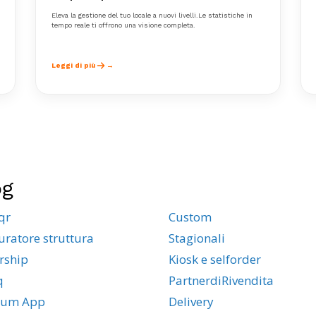
Eleva la gestione del tuo locale a nuovi livelli.Le statistiche in
tempo reale ti offrono una visione completa.
Leggi di più
og
qr
Custom
uratore struttura
Stagionali
rship
Kiosk e selforder
q
PartnerdiRivendita
ium App
Delivery