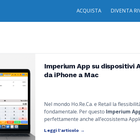
ACQUISTA
DIVENTA R
Imperium App su dispositivi A
da iPhone a Mac
Nel mondo Ho.Re.Ca. e Retail la flessibili
fondamentale. Per questo
Imperium Ap
perfettamente anche all’ecosistema App
e massima semplicità d’uso
sia su disp