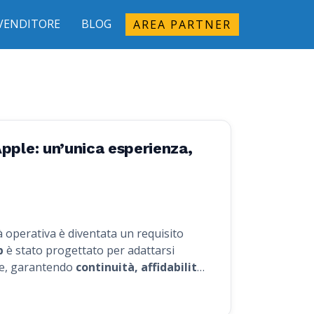
IVENDITORE
BLOG
AREA PARTNER
pple: un’unica esperienza,
tà operativa è diventata un requisito
p
è stato progettato per adattarsi
le, garantendo
continuità, affidabilità
ositivi mobili che su desktop.