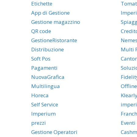
Etichette
Tomat
App di Gestione
Imper
Gestione magazzino
Spiag
QR code
Credit
GestioneRistorante
Nemesi
Distribuzione
Multi 
Soft Pos
Canton
Pagamenti
Soluzi
NuovaGrafica
Fideli
Multilingua
Offline
Horeca
Klearl
Self Service
imper
Imperium
Franch
prezzi
Eventi 
Gestione Operatori
Cashm