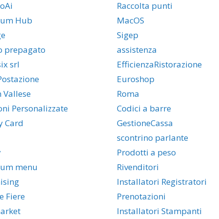
oAi
Raccolta punti
ium Hub
MacOS
ge
Sigep
o prepagato
assistenza
x srl
EfficienzaRistorazione
Postazione
Euroshop
 Vallese
Roma
oni Personalizzate
Codici a barre
ty Card
GestioneCassa
scontrino parlante
y
Prodotti a peso
ium menu
Rivenditori
ising
Installatori Registratori
e Fiere
Prenotazioni
arket
Installatori Stampanti