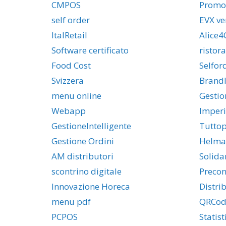
CMPOS
Promo
self order
EVX ve
ItalRetail
Alice4
Software certificato
ristor
Food Cost
Selfor
Svizzera
BrandI
menu online
Gestio
Webapp
Imper
GestioneIntelligente
Tuttop
Gestione Ordini
Helma
AM distributori
Solidar
scontrino digitale
Precon
Innovazione Horeca
Distri
menu pdf
QRCod
PCPOS
Statist