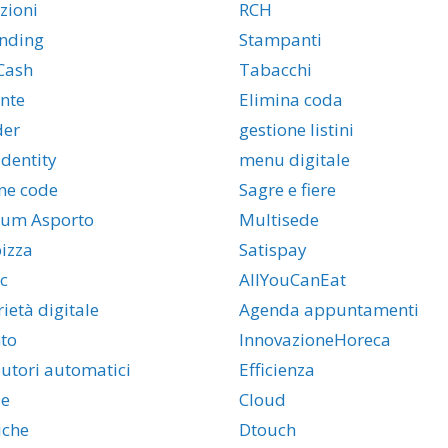
zioni
RCH
nding
Stampanti
Cash
Tabacchi
ante
Elimina coda
der
gestione listini
dentity
menu digitale
ne code
Sagre e fiere
ium Asporto
Multisede
izza
Satispay
c
AllYouCanEat
ietà digitale
Agenda appuntamenti
to
InnovazioneHoreca
butori automatici
Efficienza
e
Cloud
iche
Dtouch