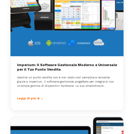
Imperium: Il Software Gestionale Moderno e Universale
per il Tuo Punto Vendita
Gestire un punto vendita non è mai stato così semplice e versatile
grazie a Imperium, il software gestionale progettato per integrarsi con
un'ampia gamma di dispositivi hardware. La sua straordinaria
compatibilità garantisce l’adozione su qualsiasi punto vendita, senza la
necessità di cambiare cassa o altre apparecchiature già presenti. Scopri
come Imperium-App può essere utilizzato non solo per il settore horeca
Leggi di più
ma per qualsiasi punto vendita o struttura ricettiva.