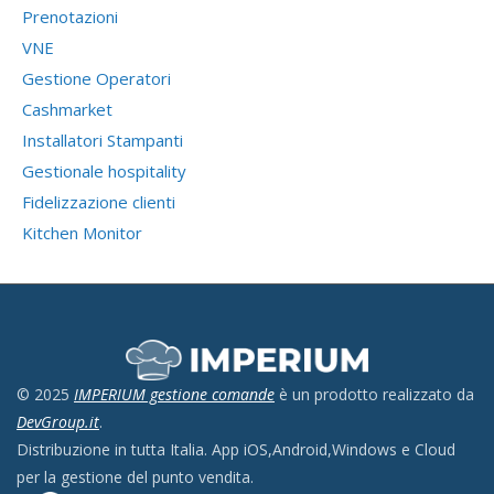
Prenotazioni
VNE
Gestione Operatori
Cashmarket
Installatori Stampanti
Gestionale hospitality
Fidelizzazione clienti
Kitchen Monitor
© 2025
IMPERIUM gestione comande
è un prodotto realizzato da
DevGroup.it
.
Distribuzione in tutta Italia. App iOS,Android,Windows e Cloud
per la gestione del punto vendita.