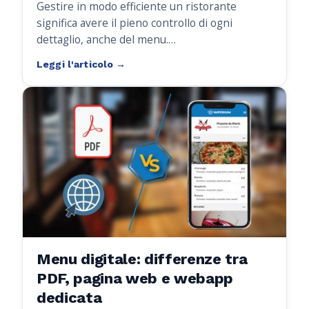
Gestire in modo efficiente un ristorante
significa avere il pieno controllo di ogni
dettaglio, anche del menu.
Con Imperium,
il QRMenu è direttamente
collegato al gestionale
, permettendo di
mantenere sempre aggiornati prezzi, piatti e
disponibilità, senza duplicare il lavoro o
rischiare errori di disallineamento.
Menu digitale: differenze tra
PDF, pagina web e webapp
dedicata