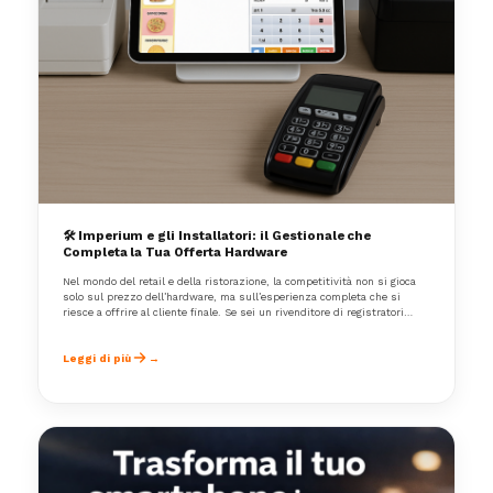
🛠️ Imperium e gli Installatori: il Gestionale che
Completa la Tua Offerta Hardware
Nel mondo del retail e della ristorazione, la competitività non si gioca
solo sul prezzo dell’hardware, ma sull’esperienza completa che si
riesce a offrire al cliente finale. Se sei un rivenditore di registratori
telematici, stampanti fiscali, lettori barcode o PC POS, probabilmente ti
sei trovato più volte nella situazione di dover consigliare anche un
software gestionale.
Leggi di più