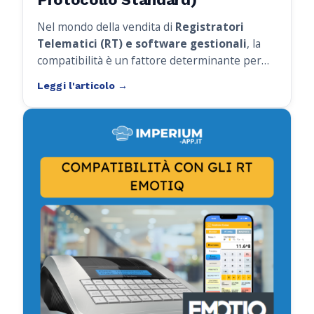
Nel mondo della vendita di
Registratori
Telematici (RT) e software gestionali
, la
compatibilità è un fattore determinante per
offrire soluzioni affidabili e versatili ai propri
clienti.
Imperium App
è la soluzione ideale
per i rivenditori di RT e software, grazie alla
sua
integrazione completa con i
Registratori Telematici RCH
.