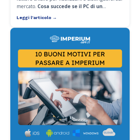
mercato.
Cosa succede se il PC di un
ristorante, bar o negozio si guasta
improvvisamente?
Senza un piano di
emergenza, il rischio è quello di
bloccare le
operazioni, perdere vendite e creare
disagi ai clienti
.