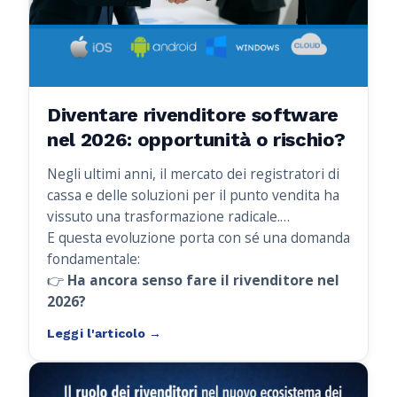
Diventare rivenditore software
nel 2026: opportunità o rischio?
Negli ultimi anni, il mercato dei registratori di
cassa e delle soluzioni per il punto vendita ha
vissuto una trasformazione radicale.
Quello che fino a ieri era un settore dominato
E questa evoluzione porta con sé una domanda
dall’hardware, oggi è sempre più guidato dal
fondamentale:
software.
👉
Ha ancora senso fare il rivenditore nel
2026?