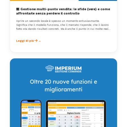
🏪 Gestione multi-punto vendita: le sfide (vere) e come
affrontarle senza perdere il controllo
Aprire un secondo locale è spesso un momento entusiasmante.
Significa che il modello funziona, che il mercato risponde, che il lavoro
fatto sta dando risultati concreti. Ma è anche il punto in cui molte realtà
iniziano a complicarsi davvero la vita.Perché se gestire un ristorante
richiede attenzione costante, gestirne due, tre o dieci cambia
completamente le regole del gioco.
Leggi di più