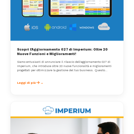
Scopri l'Aggiornamento 027 di Imperium: Oltre 20
Nuove Funzioni e Miglioramenti!
Siamo entusiasti di annunciare il rilascio dell'aggiornamento 027 di
Imperium, che introduce oltre 20 nuove funzionalità e miglioramenti
progettati per ottimizzare la gestione del tuo business. Questo
aggiornamento è il risultato dei feedback dei nostri partner e del nostro
impegno continuo per offrire soluzioni all'avanguardia che rispondano
alle esigenze dei nostri utenti.
Leggi di più