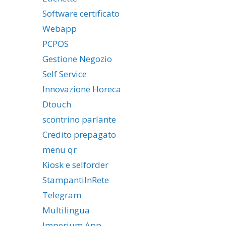
Software certificato
Webapp
PCPOS
Gestione Negozio
Self Service
Innovazione Horeca
Dtouch
scontrino parlante
Credito prepagato
menu qr
Kiosk e selforder
StampantiInRete
Telegram
Multilingua
Imperium App