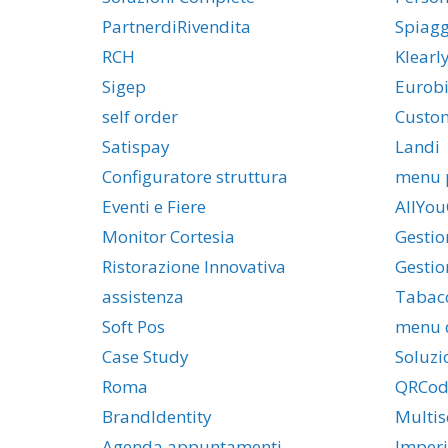
PartnerdiRivendita
Spiag
RCH
Klearl
Sigep
Eurobi
self order
Custo
Satispay
Landi
Configuratore struttura
menu 
Eventi e Fiere
AllYou
Monitor Cortesia
Gestio
Ristorazione Innovativa
Gestio
assistenza
Tabac
Soft Pos
menu d
Case Study
Soluzi
Roma
QRCod
BrandIdentity
Multis
Agenda appuntamenti
Imper