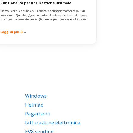
Funzionalità per una Gestione Ottimale
Siamo lieti di annunciarvi il rilascio dell'aggiornamento 029 di
Imperium! Questo aggiornamento introduce una serie di nuove
funzionalità pensate per migliorare la gestione delle attività nel
settore Horeca, rendendo il nostro software ancora più versatile
e completo.Ecco un riepilogo delle principali novità incluse in
questo aggiornamento:
Leggi di più
Windows
Helmac
Pagamenti
fatturazione elettronica
EVX vending