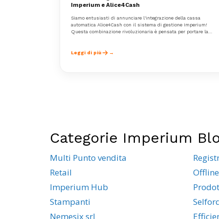
Imperium e Alice4Cash
Siamo entusiasti di annunciare l'integrazione della cassa
automatica Alice4Cash con il sistema di gestione Imperium!
Questa combinazione rivoluzionaria è pensata per portare la
gestione del tuo locale a un livello superiore, unendo la potenza
del nostro sistema di gestione con l'efficienza e la precisione
della cassa automatica Alice4Cash.
Leggi di più
Categorie Imperium Bl
Multi Punto vendita
Regist
Retail
Offline
Imperium Hub
Prodot
Stampanti
Selfor
Nemesix srl
Effici