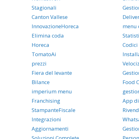
Stagionali
Gestio
Canton Vallese
Delive
InnovazioneHoreca
menu 
Elimina coda
Statist
Horeca
Codici
TomatoAi
Install
prezzi
Veloci
Fiera del levante
Gestio
Bilance
Food C
imperium menu
gestio
Franchising
App di
StampanteFiscale
Rivend
Integrazioni
Whats
Aggiornamenti
Gestio
Soluzioni Complete
Person