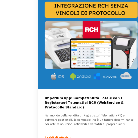
Imperium App: Compatibilità Totale con i
Registratori Telematici RCH (WebService &
Protocollo Standard)
Nel mondo della vendita di Registratori Telematici (RT) e
software gestionali, la compatibilità è un fattore determinante
per offrire soluzioni affidabili e versatili ai propri clienti.
Imperium App è la soluzione ideale per i rivenditori di RT e
software, grazie alla sua integrazione completa con i Registratori
Telematici RCH.
Leggi di più