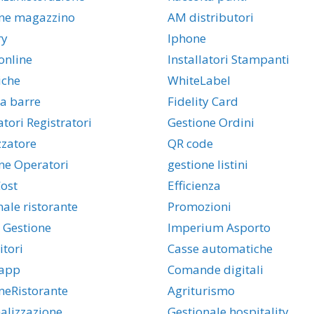
ne magazzino
AM distributori
ry
Iphone
online
Installatori Stampanti
iche
WhiteLabel
 a barre
Fidelity Card
atori Registratori
Gestione Ordini
zzatore
QR code
ne Operatori
gestione listini
ost
Efficienza
nale ristorante
Promozioni
 Gestione
Imperium Asporto
itori
Casse automatiche
app
Comande digitali
neRistorante
Agriturismo
alizzazione
Gestionale hospitality