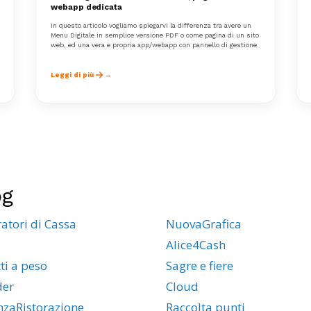
webapp dedicata
In questo articolo vogliamo spiegarvi la differenza tra avere un
Menu Digitale in semplice versione PDF o come pagina di un sito
web, ed una vera e propria app/webapp con pannello di gestione.
Leggi di più
og
ratori di Cassa
NuovaGrafica
Alice4Cash
ti a peso
Sagre e fiere
der
Cloud
enzaRistorazione
Raccolta punti