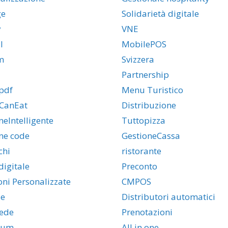
ge
Solidarietà digitale
y
VNE
l
MobilePOS
m
Svizzera
Partnership
pdf
Menu Turistico
CanEat
Distribuzione
neIntelligente
Tuttopizza
ne code
GestioneCassa
chi
ristorante
igitale
Preconto
oni Personalizzate
CMPOS
e
Distributori automatici
ede
Prenotazioni
ium
All in one