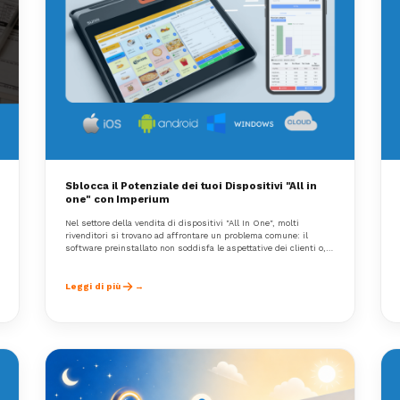
Sblocca il Potenziale dei tuoi Dispositivi "All in
one" con Imperium
Nel settore della vendita di dispositivi "All In One", molti
rivenditori si trovano ad affrontare un problema comune: il
software preinstallato non soddisfa le aspettative dei clienti o,
peggio ancora, vincola l'hardware a specifici produttori, limitando
la libertà commerciale.
Leggi di più