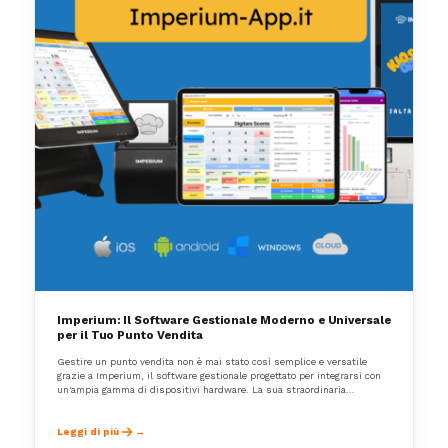
Imperium: Il Software Gestionale Moderno e Universale
per il Tuo Punto Vendita
Gestire un punto vendita non è mai stato così semplice e versatile
grazie a Imperium, il software gestionale progettato per integrarsi con
un'ampia gamma di dispositivi hardware. La sua straordinaria
compatibilità garantisce l’adozione su qualsiasi punto vendita, senza la
necessità di cambiare cassa o altre apparecchiature già presenti. Scopri
come Imperium-App può essere utilizzato non solo per il settore horeca
Leggi di più
ma per qualsiasi punto vendita o struttura ricettiva.