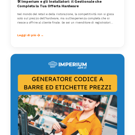
🛠️ Imperium e gli Installatori: il Gestionale che
Completa la Tua Offerta Hardware
Nel mondo del retail e della ristorazione, la competitività non si gioca
solo sul prezzo dell’hardware, ma sull’esperienza completa che si
riesce a offrire al cliente finale. Se sei un rivenditore di registratori
telematici, stampanti fiscali, lettori barcode o PC POS, probabilmente ti
sei trovato più volte nella situazione di dover consigliare anche un
software gestionale.
Leggi di più