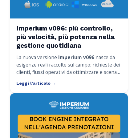
Imperium v096: più controllo,
più velocità, più potenza nella
gestione quotidiana
La nuova versione
Imperium v096
nasce da
esigenze reali raccolte sul campo: richieste dei
clienti, flussi operativi da ottimizzare e scenari
sempre più complessi da gestire.
Il risultato è un aggiornamento che introduce
funzionalità pratiche e miglioramenti concreti,
pensati per semplificare davvero la gestione
quotidiana.