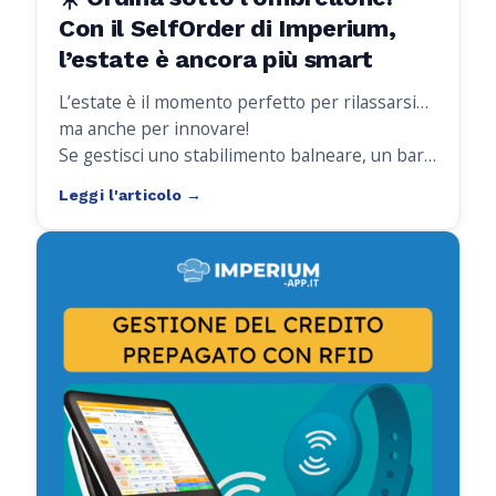
Con il SelfOrder di Imperium,
l’estate è ancora più smart
L’estate è il momento perfetto per rilassarsi…
ma anche per innovare!
Se gestisci uno stabilimento balneare, un bar
in spiaggia, un hotel con piscina o un chiosco
all’aperto, sai bene quanto possa essere
impegnativo offrire un servizio rapido e
impeccabile, soprattutto nei momenti di punta.