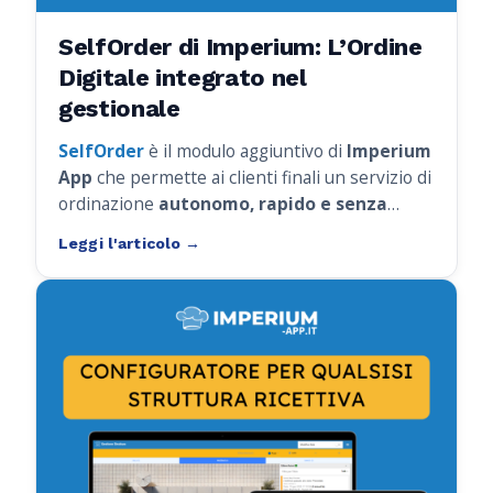
SelfOrder di Imperium: L’Ordine
Digitale integrato nel
gestionale
SelfOrder
è il modulo aggiuntivo di
Imperium
App
che permette ai clienti finali un servizio di
ordinazione
autonomo, rapido e senza
errori
. Per chi ordina, è una
webapp
intuitiva
, accessibile direttamente da
smartphone senza dover scaricare nulla.