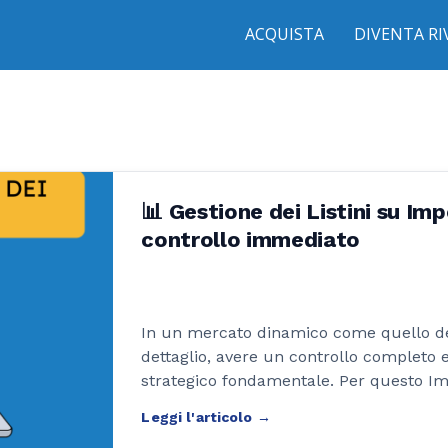
ACQUISTA
DIVENTA R
📊 Gestione dei Listini su Imp
controllo immediato
In un mercato dinamico come quello dell
dettaglio, avere un controllo completo 
strategico fondamentale. Per questo 
di gestione listini che consente di creare
personalizzati in modo semplice, rapido 