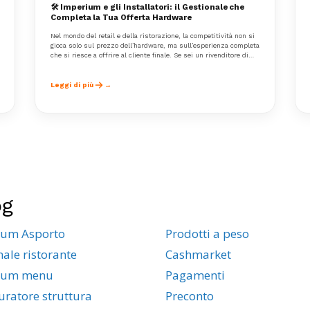
🛠️ Imperium e gli Installatori: il Gestionale che
Completa la Tua Offerta Hardware
Nel mondo del retail e della ristorazione, la competitività non si
gioca solo sul prezzo dell’hardware, ma sull’esperienza completa
che si riesce a offrire al cliente finale. Se sei un rivenditore di
registratori telematici, stampanti fiscali, lettori barcode o PC
POS, probabilmente ti sei trovato più volte nella situazione di
dover consigliare anche un software gestionale.
Leggi di più
og
ium Asporto
Prodotti a peso
nale ristorante
Cashmarket
ium menu
Pagamenti
uratore struttura
Preconto