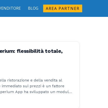
IVENDITORE
BLOG
AREA PARTNER
erium: flessibilità totale,
a ristorazione e della vendita al
e immediato sui prezzi è un fattore
Imperium App ha sviluppato un modulo
, modificare e applicare listini
e flessibile.