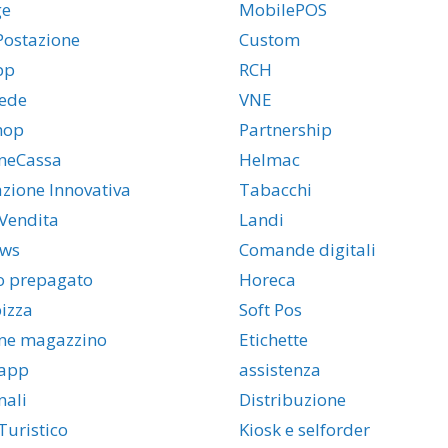
ge
MobilePOS
Postazione
Custom
pp
RCH
ede
VNE
hop
Partnership
neCassa
Helmac
azione Innovativa
Tabacchi
Vendita
Landi
ws
Comande digitali
o prepagato
Horeca
izza
Soft Pos
ne magazzino
Etichette
app
assistenza
nali
Distribuzione
uristico
Kiosk e selforder