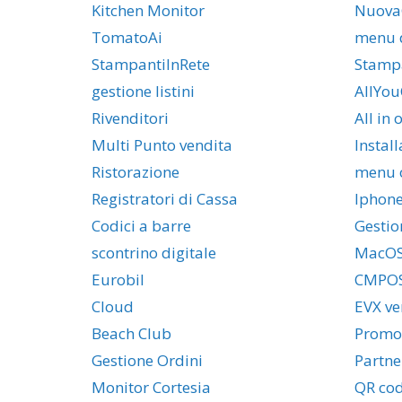
Kitchen Monitor
Nuova
TomatoAi
menu d
StampantiInRete
Stamp
gestione listini
AllYou
Rivenditori
All in 
Multi Punto vendita
Instal
Ristorazione
menu 
Registratori di Cassa
Iphon
Codici a barre
Gestio
scontrino digitale
MacO
Eurobil
CMPO
Cloud
EVX ve
Beach Club
Promo
Gestione Ordini
Partne
Monitor Cortesia
QR co