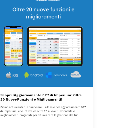
Scopri l'Aggiornamento 027 di Imperium: Oltre
20 Nuove Funzioni e Miglioramenti!
Siamo entusiasti di annunciare il rilascio dell'aggiornamento 027
di Imperium, che introduce oltre 20 nuove funzionalità e
miglioramenti progettati per ottimizzare la gestione del tuo
business. Questo aggiornamento è il risultato dei feedback dei
nostri partner e del nostro impegno continuo per offrire
soluzioni all'avanguardia che rispondano alle esigenze dei nostri