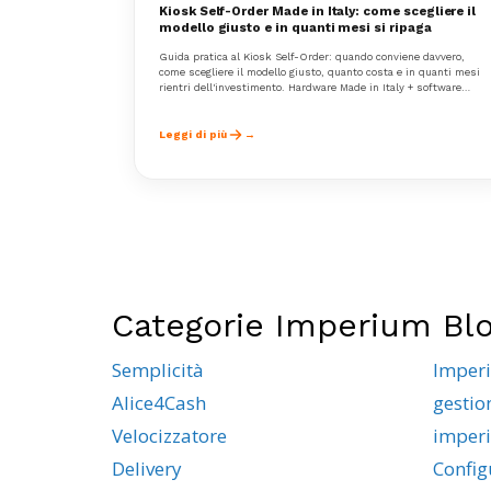
Kiosk Self-Order Made in Italy: come scegliere il
modello giusto e in quanti mesi si ripaga
Guida pratica al Kiosk Self-Order: quando conviene davvero,
come scegliere il modello giusto, quanto costa e in quanti mesi
rientri dell'investimento. Hardware Made in Italy + software
Imperium integrato. Configuratore + preventivo in 24h.
Leggi di più
Categorie Imperium Bl
Semplicità
Imper
Alice4Cash
gestio
Velocizzatore
imper
Delivery
Config