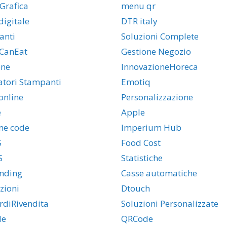
Grafica
menu qr
igitale
DTR italy
anti
Soluzioni Complete
CanEat
Gestione Negozio
one
InnovazioneHoreca
latori Stampanti
Emotiq
online
Personalizzazione
e
Apple
ne code
Imperium Hub
S
Food Cost
S
Statistiche
nding
Casse automatiche
zioni
Dtouch
rdiRivendita
Soluzioni Personalizzate
de
QRCode