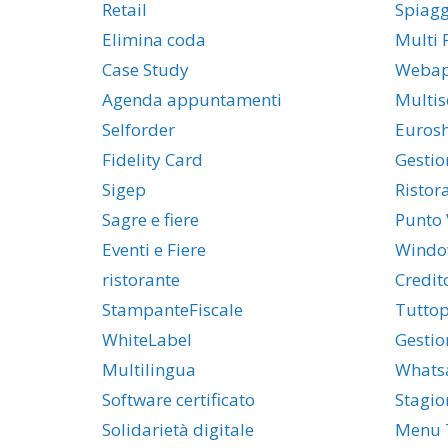
Retail
Spiag
Elimina coda
Multi 
Case Study
Weba
Agenda appuntamenti
Multis
Selforder
Euros
Fidelity Card
Gestio
Sigep
Ristor
Sagre e fiere
Punto 
Eventi e Fiere
Windo
ristorante
Credit
StampanteFiscale
Tuttop
WhiteLabel
Gestio
Multilingua
Whats
Software certificato
Stagio
Solidarietà digitale
Menu T