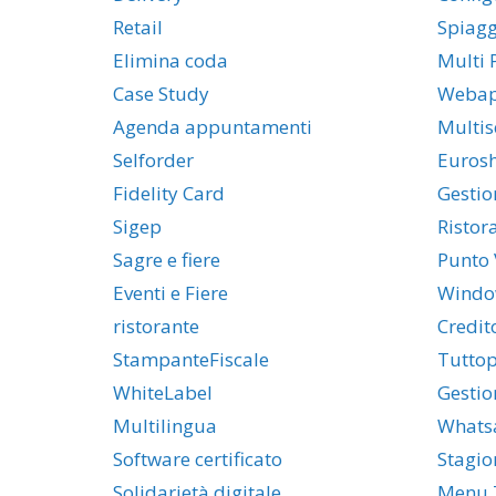
Retail
Spiag
Elimina coda
Multi 
Case Study
Weba
Agenda appuntamenti
Multis
Selforder
Euros
Fidelity Card
Gestio
Sigep
Ristor
Sagre e fiere
Punto 
Eventi e Fiere
Windo
ristorante
Credit
StampanteFiscale
Tuttop
WhiteLabel
Gestio
Multilingua
Whats
Software certificato
Stagio
Solidarietà digitale
Menu T