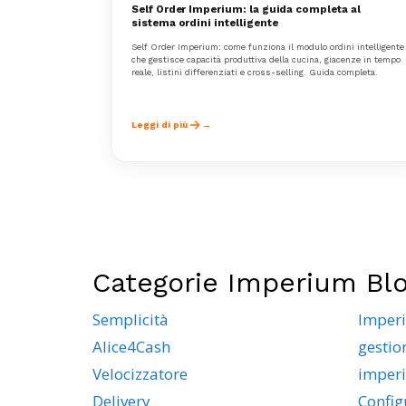
Self Order Imperium: la guida completa al
sistema ordini intelligente
Self Order Imperium: come funziona il modulo ordini intelligente
che gestisce capacità produttiva della cucina, giacenze in tempo
reale, listini differenziati e cross-selling. Guida completa.
Leggi di più
Categorie Imperium Bl
Semplicità
Imper
Alice4Cash
gestio
Velocizzatore
imper
Delivery
Config