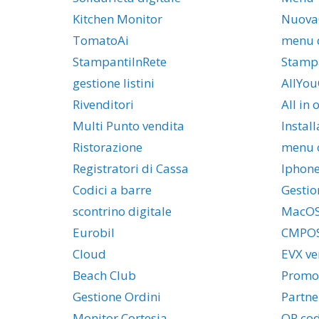
Kitchen Monitor
Nuova
TomatoAi
menu d
StampantiInRete
Stamp
gestione listini
AllYou
Rivenditori
All in 
Multi Punto vendita
Instal
Ristorazione
menu 
Registratori di Cassa
Iphon
Codici a barre
Gestio
scontrino digitale
MacO
Eurobil
CMPO
Cloud
EVX ve
Beach Club
Promo
Gestione Ordini
Partne
Monitor Cortesia
QR co