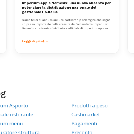
Imperium App e Nemesix: una nuova alleanza per
potenziare la distribuzione nazionale del
gestionale Ho.Re.Ca
Siamo felici di annunciare una partnership strategica che segna
un passo importante nella crescita dell’ecosistema Imperium:
Nemesix srl diventa distributore ufficiale di Imperium App su
tutto il territorio nazionale, affiancando rivenditori e clienti finali
con servizi di supporto dedicati e un'organizzazione strutturata.
Leggi di più
og
ium Asporto
Prodotti a peso
nale ristorante
Cashmarket
ium menu
Pagamenti
uratore struttura
Preconto