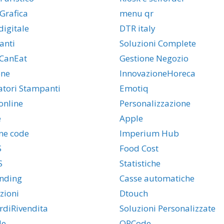
Grafica
menu qr
igitale
DTR italy
anti
Soluzioni Complete
CanEat
Gestione Negozio
one
InnovazioneHoreca
latori Stampanti
Emotiq
online
Personalizzazione
e
Apple
ne code
Imperium Hub
S
Food Cost
S
Statistiche
nding
Casse automatiche
zioni
Dtouch
rdiRivendita
Soluzioni Personalizzate
de
QRCode