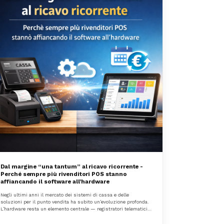
Dal margine “una tantum” al ricavo ricorrente -
Perché sempre più rivenditori POS stanno
affiancando il software all’hardware
Negli ultimi anni il mercato dei sistemi di cassa e delle
soluzioni per il punto vendita ha subito un’evoluzione profonda.
L’hardware resta un elemento centrale — registratori telematici,
PC POS, stampanti, palmari, bilance — ma il contesto
competitivo è cambiato.