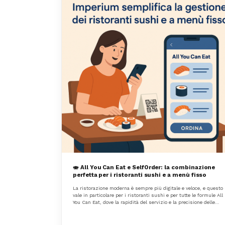
🍣 All You Can Eat e SelfOrder: la combinazione
perfetta per i ristoranti sushi e a menù fisso
La ristorazione moderna è sempre più digitale e veloce, e questo
vale in particolare per i ristoranti sushi e per tutte le formule All
You Can Eat, dove la rapidità del servizio e la precisione delle
comande fanno la differenza.