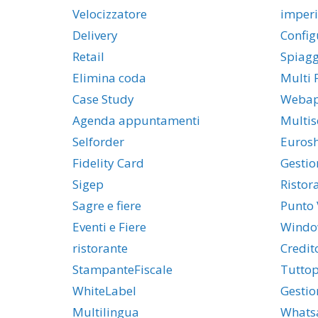
Velocizzatore
imper
Delivery
Config
Retail
Spiag
Elimina coda
Multi 
Case Study
Weba
Agenda appuntamenti
Multis
Selforder
Euros
Fidelity Card
Gestio
Sigep
Ristor
Sagre e fiere
Punto 
Eventi e Fiere
Windo
ristorante
Credit
StampanteFiscale
Tuttop
WhiteLabel
Gestio
Multilingua
Whats