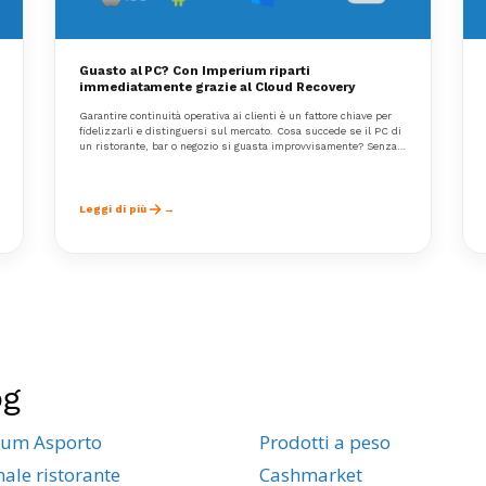
Guasto al PC? Con Imperium riparti
immediatamente grazie al Cloud Recovery
Garantire continuità operativa ai clienti è un fattore chiave per
fidelizzarli e distinguersi sul mercato. Cosa succede se il PC di
un ristorante, bar o negozio si guasta improvvisamente? Senza
un piano di emergenza, il rischio è quello di bloccare le
operazioni, perdere vendite e creare disagi ai clienti.
Leggi di più
og
ium Asporto
Prodotti a peso
nale ristorante
Cashmarket