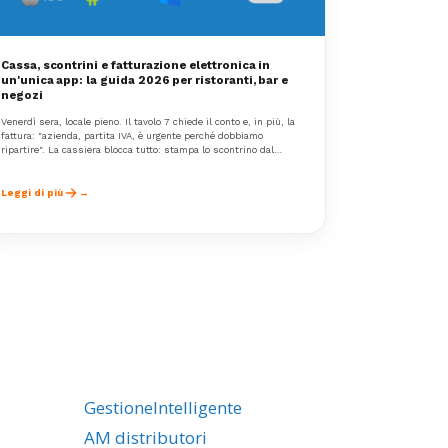
Cassa, scontrini e fatturazione elettronica in
un'unica app: la guida 2026 per ristoranti, bar e
negozi
Venerdì sera, locale pieno. Il tavolo 7 chiede il conto e, in più, la
fattura: "azienda, partita IVA, è urgente perché dobbiamo
ripartire". La cassiera blocca tutto: stampa lo scontrino dal
registratore telematico, poi apre un secondo programma per
inserire manualmente i dati del cliente e generare la fattura
elettronica da inviare al Sistema di Interscambio.
Leggi di più
GestioneIntelligente
AM distributori