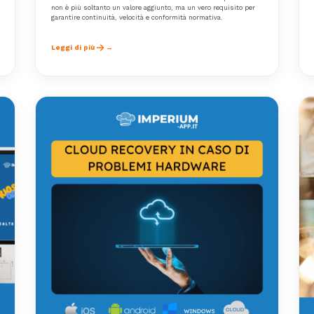
non è più soltanto un valore aggiunto, ma un vero requisito per
garantire continuità, velocità e conformità normativa.
Leggi di più