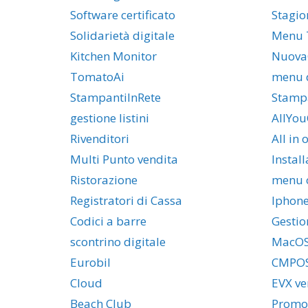
Software certificato
Stagio
Solidarietà digitale
Menu T
Kitchen Monitor
Nuova
TomatoAi
menu d
StampantiInRete
Stamp
gestione listini
AllYou
Rivenditori
All in 
Multi Punto vendita
Instal
Ristorazione
menu 
Registratori di Cassa
Iphon
Codici a barre
Gestio
scontrino digitale
MacO
Eurobil
CMPO
Cloud
EVX ve
Beach Club
Promo