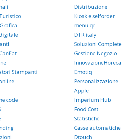
nali
Distribuzione
uristico
Kiosk e selforder
Grafica
menu qr
igitale
DTR italy
anti
Soluzioni Complete
CanEat
Gestione Negozio
one
InnovazioneHoreca
latori Stampanti
Emotiq
online
Personalizzazione
e
Apple
ne code
Imperium Hub
S
Food Cost
S
Statistiche
nding
Casse automatiche
zioni
Dtouch