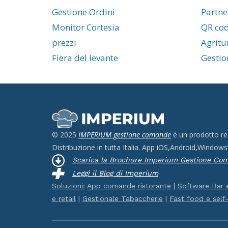
Gestione Ordini
Partne
Monitor Cortesia
QR co
prezzi
Agritu
Fiera del levante
Gestio
© 2025
IMPERIUM gestione comande
è un prodotto re
Distribuzione in tutta Italia. App iOS,Android,Windows
Scarica la Brochure Imperium Gestione C
Leggi il Blog di Imperium
Soluzioni:
App comande ristorante
|
Software Bar 
e retail
|
Gestionale Tabaccherie
|
Fast food e self-