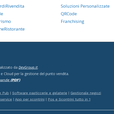
rdiRivendita
Soluzioni Personalizzate
de
QRCode
rismo
Franchising
neRistorante
alizzato da
DevGroup.it
.
 e Cloud per la gestione del punto vendita.
omande
(PDF)
e Pub
|
Software pasticcerie e gelaterie
|
Gestionale negozi
service
|
App per scontrini
|
Pos e Scontrini tutto in 1