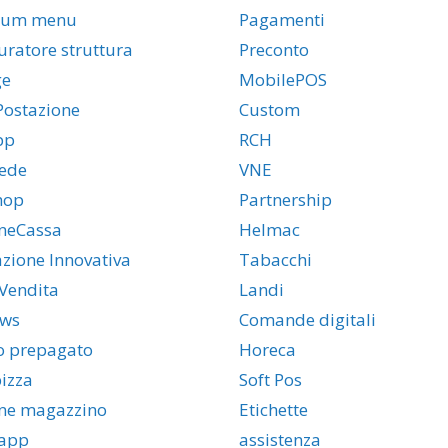
ium menu
Pagamenti
uratore struttura
Preconto
ge
MobilePOS
Postazione
Custom
pp
RCH
ede
VNE
hop
Partnership
neCassa
Helmac
azione Innovativa
Tabacchi
Vendita
Landi
ws
Comande digitali
o prepagato
Horeca
izza
Soft Pos
ne magazzino
Etichette
app
assistenza