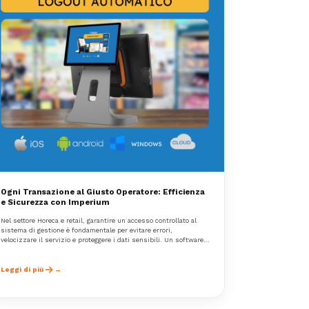
Ogni Transazione al Giusto Operatore: Efficienza
e Sicurezza con Imperium
Nel settore Horeca e retail, garantire un accesso controllato al
sistema di gestione è fondamentale per evitare errori,
velocizzare il servizio e proteggere i dati sensibili. Un software
efficace non deve solo gestire ordini e vendite, ma anche
assicurare che ogni operazione sia tracciata e assegnata
all’operatore giusto.
Leggi di più