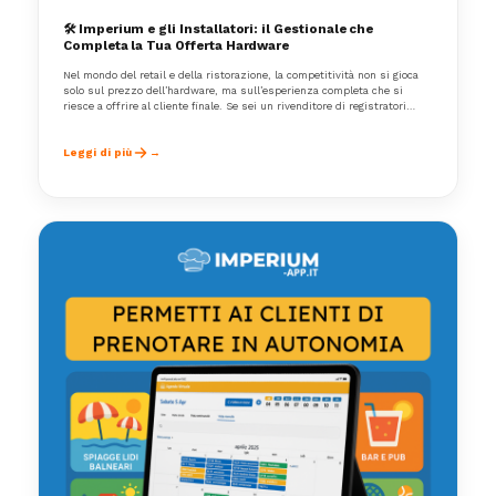
🛠️ Imperium e gli Installatori: il Gestionale che
Completa la Tua Offerta Hardware
Nel mondo del retail e della ristorazione, la competitività non si gioca
solo sul prezzo dell’hardware, ma sull’esperienza completa che si
riesce a offrire al cliente finale. Se sei un rivenditore di registratori
telematici, stampanti fiscali, lettori barcode o PC POS, probabilmente ti
sei trovato più volte nella situazione di dover consigliare anche un
software gestionale.
Leggi di più