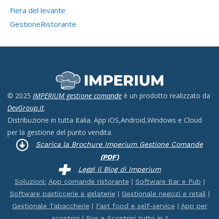
Fiera del levante
GestioneRistorante
© 2025
IMPERIUM gestione comande
è un prodotto realizzato da
DevGroup.it
.
Distribuzione in tutta Italia. App iOS,Android,Windows e Cloud
per la gestione del punto vendita.
Scarica la Brochure Imperium Gestione Comande
(PDF)
Leggi il Blog di Imperium
Soluzioni:
App comande ristorante
|
Software Bar e Pub
|
Software pasticcerie e gelaterie
|
Gestionale negozi e retail
|
Gestionale Tabaccherie
|
Fast food e self-service
|
App per
scontrini
|
Pos e Scontrini tutto in 1