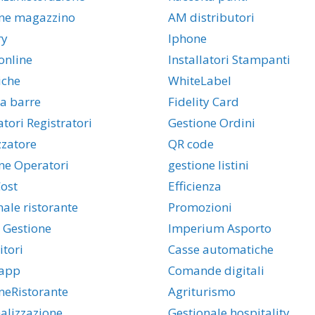
ne magazzino
AM distributori
ry
Iphone
online
Installatori Stampanti
iche
WhiteLabel
 a barre
Fidelity Card
atori Registratori
Gestione Ordini
zzatore
QR code
ne Operatori
gestione listini
ost
Efficienza
nale ristorante
Promozioni
 Gestione
Imperium Asporto
itori
Casse automatiche
app
Comande digitali
neRistorante
Agriturismo
alizzazione
Gestionale hospitality