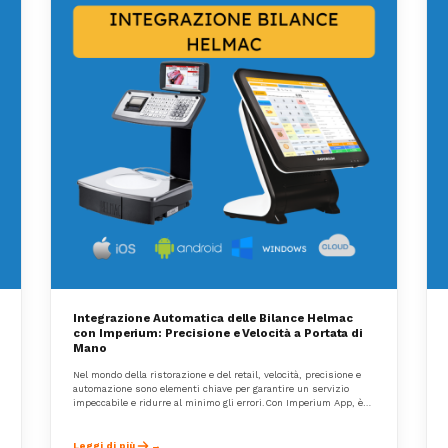
Integrazione Automatica delle Bilance Helmac
con Imperium: Precisione e Velocità a Portata di
Mano
Nel mondo della ristorazione e del retail, velocità, precisione e
automazione sono elementi chiave per garantire un servizio
impeccabile e ridurre al minimo gli errori.Con Imperium App, è
ora possibile integrare in modo nativo e completamente
automatico le bilance Helmac, portando la gestione degli articoli
a peso a un livello superiore.
Leggi di più