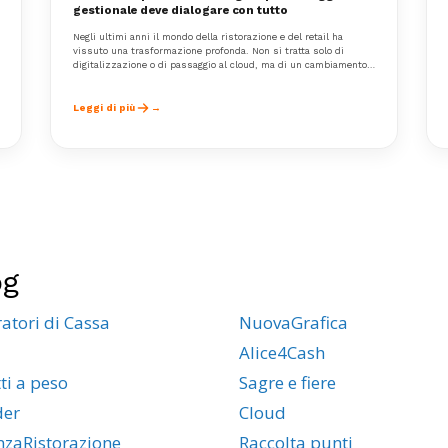
gestionale deve dialogare con tutto
Negli ultimi anni il mondo della ristorazione e del retail ha
vissuto una trasformazione profonda. Non si tratta solo di
digitalizzazione o di passaggio al cloud, ma di un cambiamento
ancora più strutturale: il gestionale non può più essere un
sistema chiuso.
Leggi di più
og
ratori di Cassa
NuovaGrafica
Alice4Cash
ti a peso
Sagre e fiere
der
Cloud
enzaRistorazione
Raccolta punti