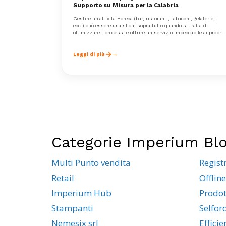
Supporto su Misura per la Calabria
Gestire un'attività Horeca (bar, ristoranti, tabacchi, gelaterie,
ecc.) può essere una sfida, soprattutto quando si tratta di
ottimizzare i processi e offrire un servizio impeccabile ai propri
clienti.
Leggi di più
Categorie Imperium Bl
Multi Punto vendita
Regist
Retail
Offline
Imperium Hub
Prodot
Stampanti
Selfor
Nemesix srl
Effici