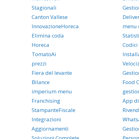
Stagionali
Gestio
Canton Vallese
Delive
InnovazioneHoreca
menu 
Elimina coda
Statist
Horeca
Codici
TomatoAi
Install
prezzi
Veloci
Fiera del levante
Gestio
Bilance
Food C
imperium menu
gestio
Franchising
App di
StampanteFiscale
Rivend
Integrazioni
Whats
Aggiornamenti
Gestio
Soluzioni Complete
Person