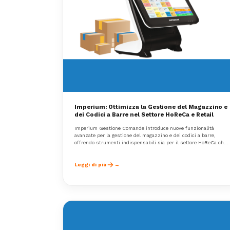
Imperium: Ottimizza la Gestione del Magazzino e
dei Codici a Barre nel Settore HoReCa e Retail
Imperium Gestione Comande introduce nuove funzionalità
avanzate per la gestione del magazzino e dei codici a barre,
offrendo strumenti indispensabili sia per il settore HoReCa che
per i supermercati e il retail. Queste innovazioni sono pensate
per migliorare l'efficienza operativa, ottimizzare il controllo delle
scorte e semplificare le operazioni quotidiane.
Leggi di più