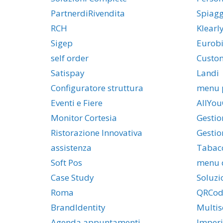
PartnerdiRivendita
Spiag
RCH
Klearl
Sigep
Eurobi
self order
Custo
Satispay
Landi
Configuratore struttura
menu 
Eventi e Fiere
AllYou
Monitor Cortesia
Gestio
Ristorazione Innovativa
Gestio
assistenza
Tabac
Soft Pos
menu d
Case Study
Soluzi
Roma
QRCod
BrandIdentity
Multis
Agenda appuntamenti
Imper