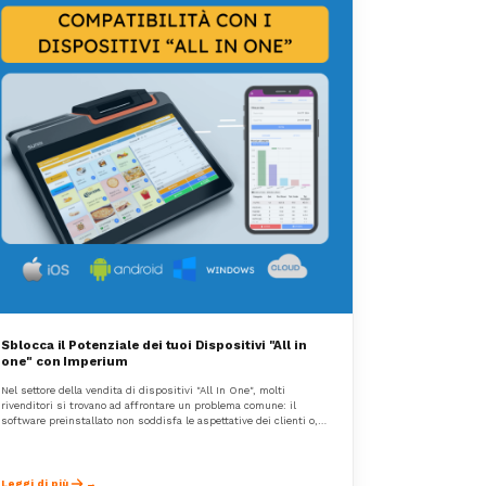
Sblocca il Potenziale dei tuoi Dispositivi "All in
one" con Imperium
Nel settore della vendita di dispositivi "All In One", molti
rivenditori si trovano ad affrontare un problema comune: il
software preinstallato non soddisfa le aspettative dei clienti o,
peggio ancora, vincola l'hardware a specifici produttori, limitando
la libertà commerciale.
Leggi di più