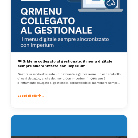
🍽️ QrMenu collegato al gestionale: il menu digitale
sempre sincronizzato con Imperium
Gestire in modo efficiente un ristorante significa avere il pieno controllo
di ogni dettaglio, anche del menu.Con Imperium, il QRMenu è
direttamente collegato al gestionale, permettendo di mantenere sempre
aggiornati prezzi, piatti e disponibilità, senza duplicare il lavoro o
rischiare errori di disallineamento.
Leggi di più