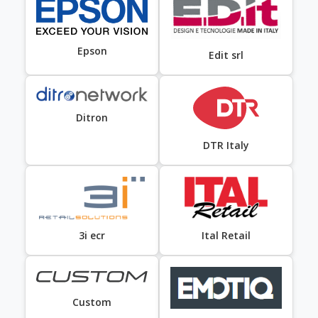
Epson
Edit srl
Ditron
DTR Italy
3i ecr
Ital Retail
Custom