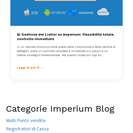
📊 Gestione dei Listini su Imperium: flessibilità totale,
controllo immediato
In un mercato dinamico come quello della ristorazione e della vendita al
dettaglio, avere un controllo completo e immediato sui prezzi è un
fattore strategico fondamentale. Per questo Imperium App ha
sviluppato un modulo di gestione listini che consente di creare,
modificare e applicare listini personalizzati in modo semplice, rapido e
flessibile.
Leggi di più
Categorie Imperium Blog
Multi Punto vendita
Registratori di Cassa